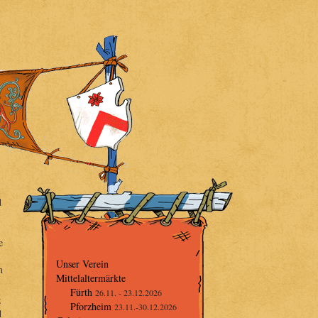
d
e
Unser Verein
m
Mittelaltermärkte
Fürth
26.11. - 23.12.2026
z
Pforzheim
23.11.-30.12.2026
d