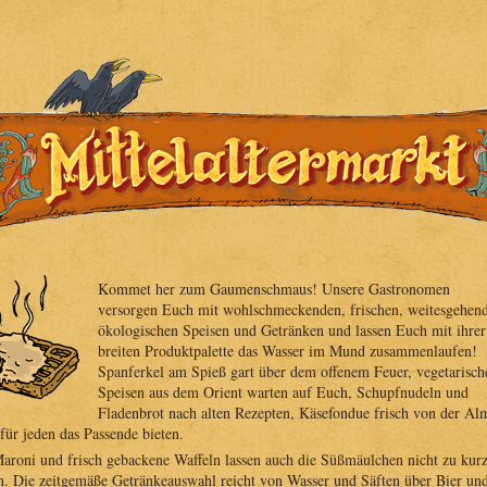
Kommet her zum Gaumenschmaus! Unsere Gastronomen
versorgen Euch mit wohlschmeckenden, frischen, weitesgehen
ökologischen Speisen und Getränken und lassen Euch mit ihrer
breiten Produktpalette das Wasser im Mund zusammenlaufen!
Spanferkel am Spieß gart über dem offenem Feuer, vegetarisch
Speisen aus dem Orient warten auf Euch, Schupfnudeln und
Fladenbrot nach alten Rezepten, Käsefondue frisch von der Al
für jeden das Passende bieten.
aroni und frisch gebackene Waffeln lassen auch die Süßmäulchen nicht zu kur
 Die zeitgemäße Getränkeauswahl reicht von Wasser und Säften über Bier un