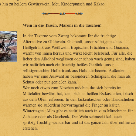
s hin zu heißem Gewürzwein, Met, Kinderpunsch und Kakao.
Wein in die Tassen, Maroni in die Taschen!
In der Taverne vom Zwerg bekommt Ihr die fruchtige
Alternative zu Glühwein. Guaranii, unser selbstgemachtes
Heißgetränk aus Weißwein, tropischen Früchten und Guarana,
wärmt von innen heraus und wirkt leicht belebend. Für alle, die
lieber den Alkohol weglassen oder schon wach genug sind, haben
wir natürlich auch ein fruchtig-heißes Getränk: unser
selbstgemachter Hollertrunk aus Holunderbeeren. Außerdem
haben wir eine Auswahl an besonderen Schnäpsen, die man als
Schuss oder pur genießen kann.
Wer noch etwas zum Naschen möchte, das sich bereits im
Mittelalter bewährt hat, kann sich an heißen Esskastanien, frisch
aus dem Ofen, erfreuen. In den Jackentaschen oder Handschuhen
wärmen sie außerdem hervorragend die Finger an kalten
Wintertagen. Alles gibt es natürlich auch in zum Mitnehmen für
Zuhause oder als Geschenk. Der Wein schmeckt kalt auch
spritzig-fruchtig-wunderbar und ist das ganze Jahr über online zu
erstehen.