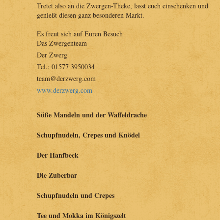
Tretet also an die Zwergen-Theke, lasst euch einschenken und
genießt diesen ganz besonderen Markt.
Es freut sich auf Euren Besuch
Das Zwergenteam
Der Zwerg
Tel.: 01577 3950034
team@derzwerg.com
www.derzwerg.com
Süße Mandeln und der Waffeldrache
Wir lassen für euch die Maronen in der Pfanne brutzeln und
Schupfnudeln, Crepes und Knödel
brennen im dampfenden Kupferkessel süsse Mandeln in Bio-
Qualität. Für unsere Waffelbäckerei heizt der Waffeldrache
Mit meiner Hanfbäckerei sorge ich auf Ihrer Veranstaltung für
Der Hanfbeck
ordentlich ein...
zufriedene
Ingmar Swyter
Mit meiner Hanfbäckerei sorge ich auf Ihrer Veranstaltung für
Das Nudelmassaka
Die Zuberbar
zufriedene Gäste. Mit dem ansprechend gestaltetem Stand und
Heideweg 7
Max Engel
unserem Fachwissen sind wir eine beliebte Anlaufstelle und
Ein heißes Badevergnügen mit Ausschank heißer trinkbarer
Schupfnudeln und Crepes
26209 Hatten
Hoch 34
wecken die kulinarische Neugier der Besucher. Sowohl auf
Spezialitäten.
ingmaroni@gmx.de
94336 Hunderdorf
mittelalterlichen Spektakeln, als auch auf jedem anderen Event
Traditionelles Essen aus kontrolliertem Anbau, viel frisches
Die Zuberbar
Tee und Mokka im Königszelt
ist unser Auftritt eine Augenweide und ein Gaumenschmaus.